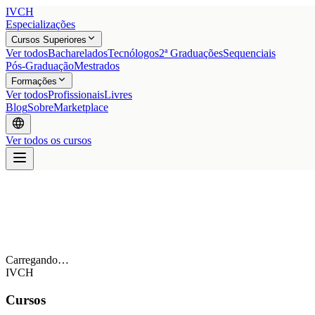
IVCH
Especializações
Cursos Superiores
Ver todos
Bacharelados
Tecnólogos
2ª Graduações
Sequenciais
Pós-Graduação
Mestrados
Formações
Ver todos
Profissionais
Livres
Blog
Sobre
Marketplace
Ver todos os cursos
Carregando…
IVCH
Cursos