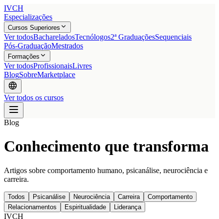
IVCH
Especializações
Cursos Superiores
Ver todos
Bacharelados
Tecnólogos
2ª Graduações
Sequenciais
Pós-Graduação
Mestrados
Formações
Ver todos
Profissionais
Livres
Blog
Sobre
Marketplace
Ver todos os cursos
Blog
Conhecimento que transforma
Artigos sobre comportamento humano, psicanálise, neurociência e
carreira.
Todos
Psicanálise
Neurociência
Carreira
Comportamento
Relacionamentos
Espiritualidade
Liderança
IVCH