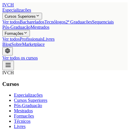
IVCH
Especializações
Cursos Superiores
Ver todos
Bacharelados
Tecnólogos
2ª Graduações
Sequenciais
Pós-Graduação
Mestrados
Formações
Ver todos
Profissionais
Livres
Blog
Sobre
Marketplace
Ver todos os cursos
IVCH
Cursos
Especializações
Cursos Superiores
Pós-Graduação
Mestrados
Formações
Técnicos
Livres