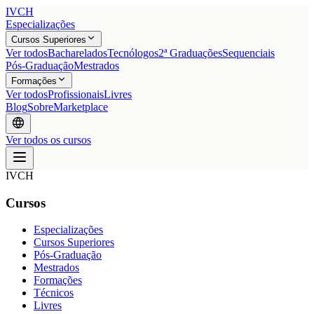
IVCH
Especializações
Cursos Superiores
Ver todos
Bacharelados
Tecnólogos
2ª Graduações
Sequenciais
Pós-Graduação
Mestrados
Formações
Ver todos
Profissionais
Livres
Blog
Sobre
Marketplace
Ver todos os cursos
IVCH
Cursos
Especializações
Cursos Superiores
Pós-Graduação
Mestrados
Formações
Técnicos
Livres