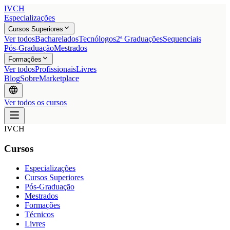
IVCH
Especializações
Cursos Superiores
Ver todos
Bacharelados
Tecnólogos
2ª Graduações
Sequenciais
Pós-Graduação
Mestrados
Formações
Ver todos
Profissionais
Livres
Blog
Sobre
Marketplace
Ver todos os cursos
IVCH
Cursos
Especializações
Cursos Superiores
Pós-Graduação
Mestrados
Formações
Técnicos
Livres