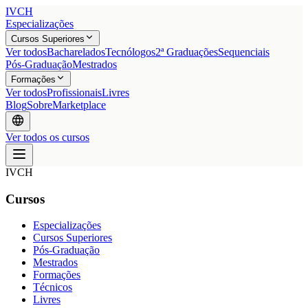
IVCH
Especializações
Cursos Superiores
Ver todos
Bacharelados
Tecnólogos
2ª Graduações
Sequenciais
Pós-Graduação
Mestrados
Formações
Ver todos
Profissionais
Livres
Blog
Sobre
Marketplace
Ver todos os cursos
IVCH
Cursos
Especializações
Cursos Superiores
Pós-Graduação
Mestrados
Formações
Técnicos
Livres