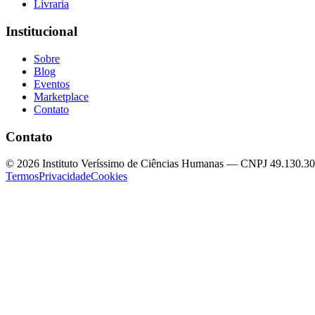
Livraria
Institucional
Sobre
Blog
Eventos
Marketplace
Contato
Contato
©
2026
Instituto Veríssimo de Ciências Humanas — CNPJ 49.130.3
Termos
Privacidade
Cookies