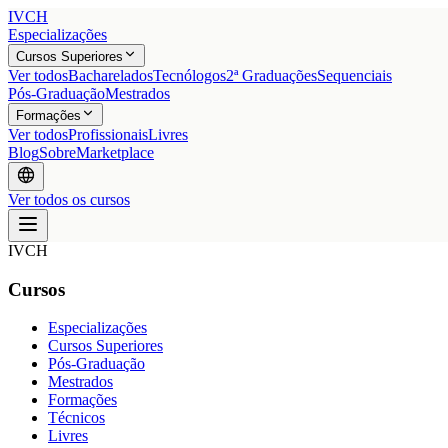
IVCH
Especializações
Cursos Superiores
Ver todos
Bacharelados
Tecnólogos
2ª Graduações
Sequenciais
Pós-Graduação
Mestrados
Formações
Ver todos
Profissionais
Livres
Blog
Sobre
Marketplace
Ver todos os cursos
IVCH
Cursos
Especializações
Cursos Superiores
Pós-Graduação
Mestrados
Formações
Técnicos
Livres