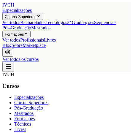
IVCH
Especializações
Cursos Superiores
Ver todos
Bacharelados
Tecnólogos
2ª Graduações
Sequenciais
Pós-Graduação
Mestrados
Formações
Ver todos
Profissionais
Livres
Blog
Sobre
Marketplace
Ver todos os cursos
IVCH
Cursos
Especializações
Cursos Superiores
Pós-Graduação
Mestrados
Formações
Técnicos
Livres