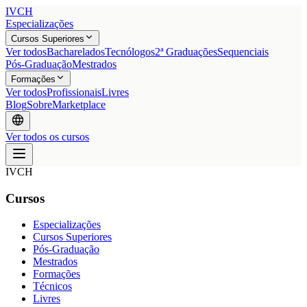
IVCH
Especializações
Cursos Superiores
Ver todos
Bacharelados
Tecnólogos
2ª Graduações
Sequenciais
Pós-Graduação
Mestrados
Formações
Ver todos
Profissionais
Livres
Blog
Sobre
Marketplace
Ver todos os cursos
IVCH
Cursos
Especializações
Cursos Superiores
Pós-Graduação
Mestrados
Formações
Técnicos
Livres