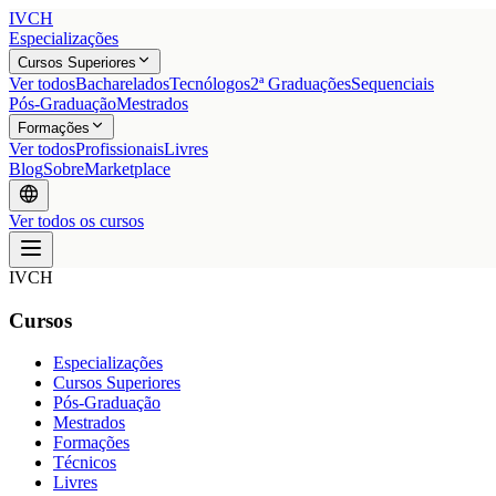
IVCH
Especializações
Cursos Superiores
Ver todos
Bacharelados
Tecnólogos
2ª Graduações
Sequenciais
Pós-Graduação
Mestrados
Formações
Ver todos
Profissionais
Livres
Blog
Sobre
Marketplace
Ver todos os cursos
IVCH
Cursos
Especializações
Cursos Superiores
Pós-Graduação
Mestrados
Formações
Técnicos
Livres