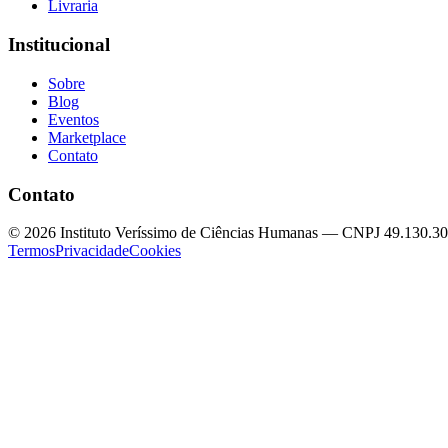
Livraria
Institucional
Sobre
Blog
Eventos
Marketplace
Contato
Contato
©
2026
Instituto Veríssimo de Ciências Humanas — CNPJ 49.130.3
Termos
Privacidade
Cookies