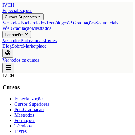
IVCH
Especializações
Cursos Superiores
Ver todos
Bacharelados
Tecnólogos
2ª Graduações
Sequenciais
Pós-Graduação
Mestrados
Formações
Ver todos
Profissionais
Livres
Blog
Sobre
Marketplace
Ver todos os cursos
IVCH
Cursos
Especializações
Cursos Superiores
Pós-Graduação
Mestrados
Formações
Técnicos
Livres